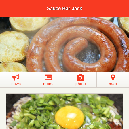
Sauce Bar Jack
news
menu
photo
map