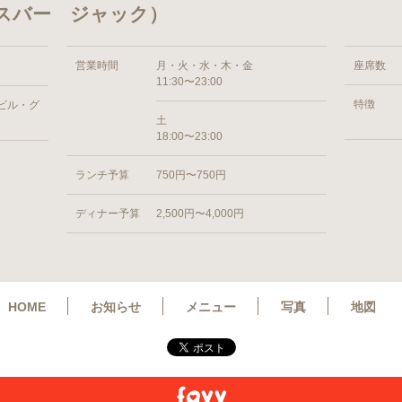
（ソースバー ジャック）
営業時間
月・火・水・木・金
座席数
11:30〜23:00
特徴
0ビル・グ
土
18:00〜23:00
ランチ予算
750円〜750円
ディナー予算
2,500円〜4,000円
HOME
お知らせ
メニュー
写真
地図